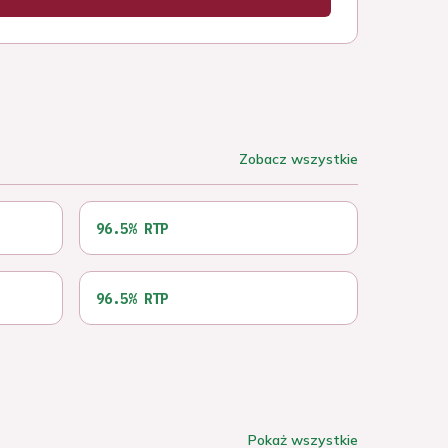
EGT
Zobacz wszystkie
Shining Crown
PRAGMATIC PLAY
96.5% RTP
Big Bass Bonanza
96.5% RTP
Pokaż wszystkie