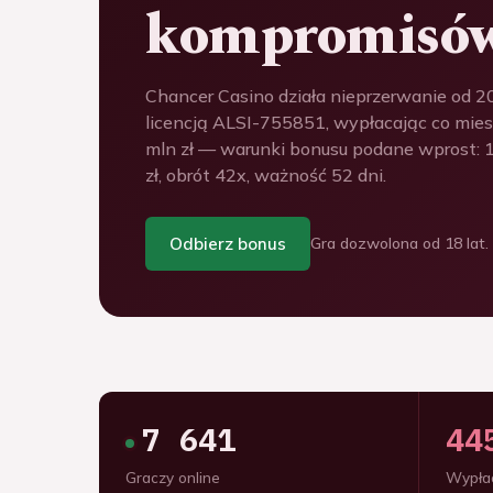
kompromisó
Chancer Casino działa nieprzerwanie od 2
licencją ALSI-755851, wypłacając co mie
mln zł — warunki bonusu podane wprost:
zł, obrót 42x, ważność 52 dni.
Odbierz bonus
Gra dozwolona od 18 lat. 
7 636
44
Graczy online
Wypła