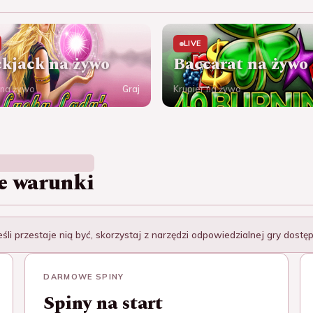
LIVE
ckjack na żywo
Baccarat na żywo
 na żywo
Graj
Krupier na żywo
we warunki
i przestaje nią być, skorzystaj z narzędzi odpowiedzialnej gry dostęp
DARMOWE SPINY
Spiny na start