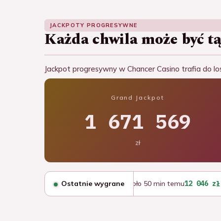
JACKPOTY PROGRESYWNE
Każda chwila może być tą
Jackpot progresywny w Chancer Casino trafia do
Grand Jackpot
1 671 569
zł
0 zł
Emerald Path · Lublin · Około 50 min temu
Ostatnie wygrane
12 046 zł
Wheel · Ł