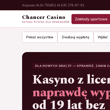
Anjouan ALSI-755851
+6 635 378-87-92
Chancer Casino
Zakłady sportowe
SZTUKA RYZYKA DLA KONESERÓW
Pokaż wszystkie
Zrealizuj wypłatę
Wpłać
DLA NOWYCH GRACZY — SPRAWDŹ, ZANIM Z
Kasyno z lice
naprawdę wyp
od 19 lat bez