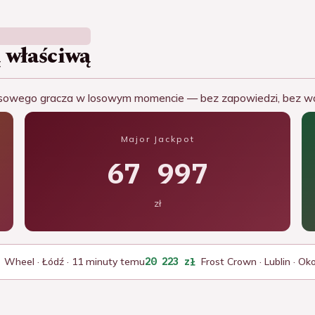
 właściwą
 losowego gracza w losowym momencie — bez zapowiedzi, bez w
Major Jackpot
67 997
zł
ódź · 11 minuty temu
20 223 zł
Frost Crown · Lublin · Około 45 min