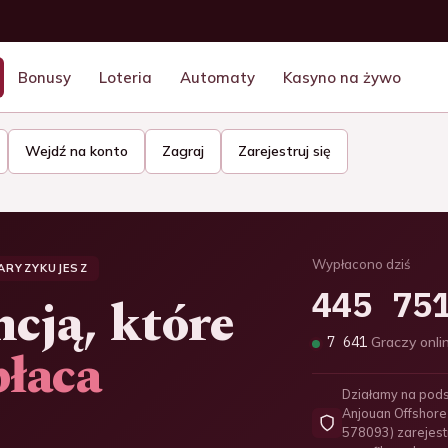
Bonusy
Loteria
Automaty
Kasyno na żywo
Wejdź na konto
Zagraj
Zarejestruj się
Wypłacono dziś
ARYZYKUJESZ
445 79
ncją, które
7 636
Graczy onli
łaca
Działamy na pods
Anjouan Offshore 
578093) zarejes