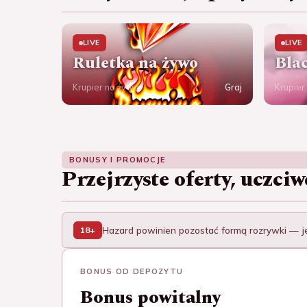
LIVE
LIVE
Ruletka na żywo
Bla
Krupier na żywo
Graj
Krupier
BONUSY I PROMOCJE
Przejrzyste oferty, uczci
Hazard powinien pozostać formą rozrywki — jeśl
18+
BONUS OD DEPOZYTU
Bonus powitalny