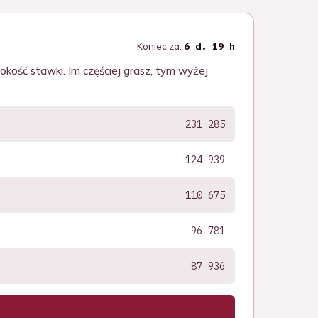
Koniec za:
6 d. 19 h
kość stawki. Im częściej grasz, tym wyżej
231 285
124 939
110 675
96 781
87 936